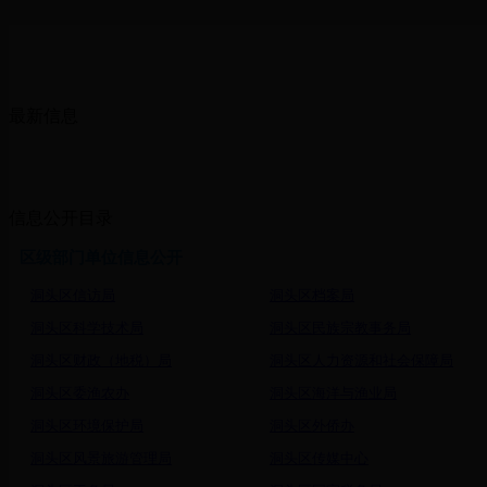
最新信息
信息公开目录
区级部门单位信息公开
洞头区信访局
洞头区档案局
洞头区科学技术局
洞头区民族宗教事务局
洞头区财政（地税）局
洞头区人力资源和社会保障局
洞头区委渔农办
洞头区海洋与渔业局
洞头区环境保护局
洞头区外侨办
洞头区风景旅游管理局
洞头区传媒中心